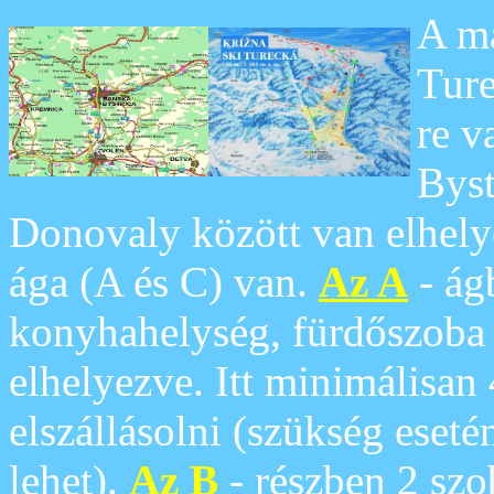
A ma
Ture
re v
Byst
Donovaly között van elhely
ága (A és C) van.
Az A
- ág
konyhahelység, fürdőszoba
elhelyezve
. Itt minimálisan
elszállásolni (szükség eset
lehet).
Az B
- részben 2 szo