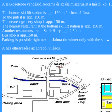
A legközelebbi vendéglő, kocsma és az élelmiszerüzlet a háztól kb. 15
The bottom ski lift station is app. 150 m far from Jafura.
To the pub it is app. 150 m.
The nearest grocery shop is app. 150 m.
The nearest restaurant at the bottom ski lift station is app. 150 m.
Another restaurants are in Staré Hory app. 2,5 km.
Bus stop is app.150 m.
Parking is possible right next to Jafura (in winter only with the snow
A ház elhelyezése az ábrából világos.