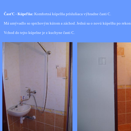
ČasťC - Kúpeľňa:
Komfortná kúpelňa príslušiaca výhradne časti C.
Má umývadlo so sprchovým kútom a záchod. Jedná sa o novú kúpelňu po rekonš
Vchod do tejto kúpelne je z kuchyne časti C.