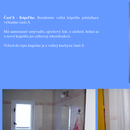
ČasťA - Kúpeľňa:
Komfortne velká kúpelňa príslušiaca
výhradne časti A.
Má samostatné umývadlo, sprchový kút, a záchod. Jedná sa
o novú kupelňu po celkovej rekonštrukcii.
Vchod do tejto kupelne je z velkej kuchyne časti A.