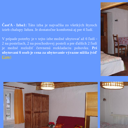
ČasťA - Izba1:
Táto izba je najvačšia zo všetkých štyroch
izieb chalupy Jafura. Je dostatočne komfortná aj pre 4 ľudí.
V prípade potreby je v tejto izbe možné ubytovať až 6 ľudí -
2 na posteliach, 2 na poschodovej posteli a pre ďalších 2 ľudí
je možné rozložiť červnenú rozkladaciu pohovku.
Pri
ubytovaní 6 osob je cena za ubytovanie výrazne nižšia
(viď
Ceny
)